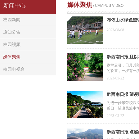
媒体聚焦
新闻中心
/ CAMPUS VIDEO
校园新闻
布依山水绿色望
学开展支教夏令
2023-08-08
通知公告
校园视频
媒体聚焦
黔西南日报|且
岁聿云暮，日月其
校园电视台
的欢喜，一岁有一
2023-05-22
黔西南日报​|望
为进一步繁荣校园
近日，望谟民族中
2023-05-22
黔西南日报​|