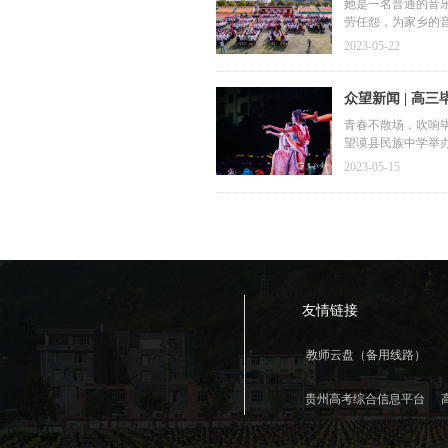
梅
她是一名普通的音
劳任怨，为家乡的
求，点燃山区孩子
2023-05-22
众望新闻 | 高
青春不散场，吹响毕
望谟县民族中学举办
2023-05-15
友情链接
"));
教师云盘（备用线路）
贵州高考综合信息平台